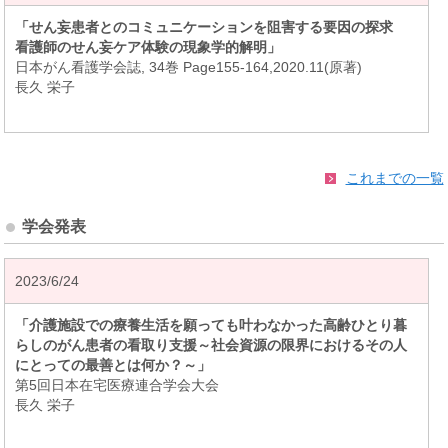
「せん妄患者とのコミュニケーションを阻害する要因の探求
看護師のせん妄ケア体験の現象学的解明」
日本がん看護学会誌, 34巻 Page155-164,2020.11(原著)
長久 栄子
これまでの一覧
学会発表
2023/6/24
「介護施設での療養生活を願っても叶わなかった高齢ひとり暮
らしのがん患者の看取り支援～社会資源の限界におけるその人
にとっての最善とは何か？～」
第5回日本在宅医療連合学会大会
長久 栄子