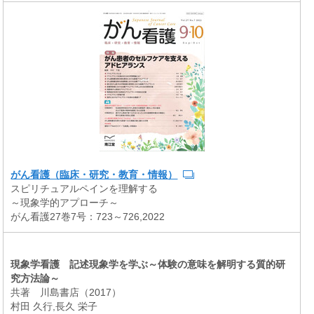
がん看護（臨床・研究・教育・情報）
スピリチュアルペインを理解する
～現象学的アプローチ～
がん看護27巻7号：723～726,2022
現象学看護 記述現象学を学ぶ～体験の意味を解明する質的研
究方法論～
共著 川島書店（2017）
村田 久行,長久 栄子