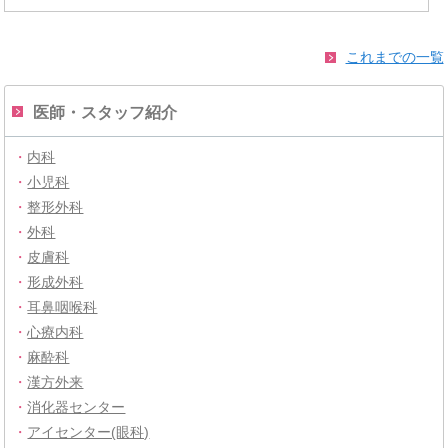
これまでの一覧
医師・スタッフ紹介
・
内科
・
小児科
・
整形外科
・
外科
・
皮膚科
・
形成外科
・
耳鼻咽喉科
・
心療内科
・
麻酔科
・
漢方外来
・
消化器センター
・
アイセンター(眼科)