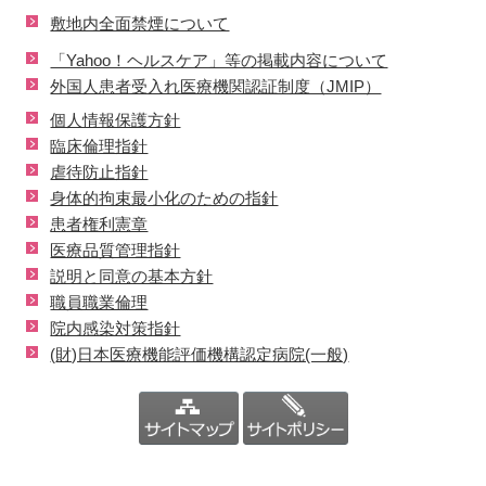
敷地内全面禁煙について
「Yahoo！ヘルスケア」等の掲載内容について
外国人患者受入れ医療機関認証制度（JMIP）
個人情報保護方針
臨床倫理指針
虐待防止指針
身体的拘束最小化のための指針
患者権利憲章
医療品質管理指針
説明と同意の基本方針
職員職業倫理
院内感染対策指針
(財)日本医療機能評価機構認定病院(一般)