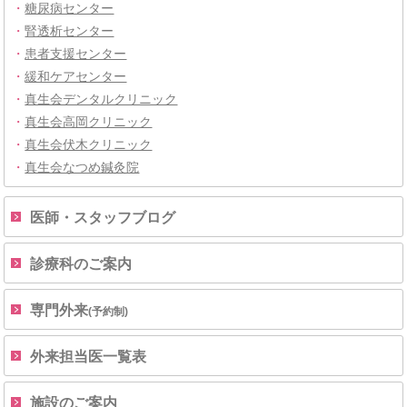
・
糖尿病センター
・
腎透析センター
・
患者支援センター
・
緩和ケアセンター
・
真生会デンタルクリニック
・
真生会高岡クリニック
・
真生会伏木クリニック
・
真生会なつめ鍼灸院
医師・スタッフブログ
診療科のご案内
専門外来
(予約制)
外来担当医一覧表
施設のご案内