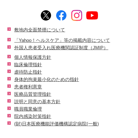
敷地内全面禁煙について
「Yahoo！ヘルスケア」等の掲載内容について
外国人患者受入れ医療機関認証制度（JMIP）
個人情報保護方針
臨床倫理指針
虐待防止指針
身体的拘束最小化のための指針
患者権利憲章
医療品質管理指針
説明と同意の基本方針
職員職業倫理
院内感染対策指針
(財)日本医療機能評価機構認定病院(一般)