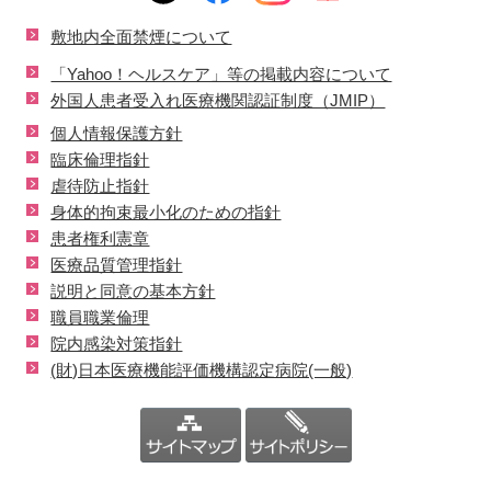
敷地内全面禁煙について
「Yahoo！ヘルスケア」等の掲載内容について
外国人患者受入れ医療機関認証制度（JMIP）
個人情報保護方針
臨床倫理指針
虐待防止指針
身体的拘束最小化のための指針
患者権利憲章
医療品質管理指針
説明と同意の基本方針
職員職業倫理
院内感染対策指針
(財)日本医療機能評価機構認定病院(一般)