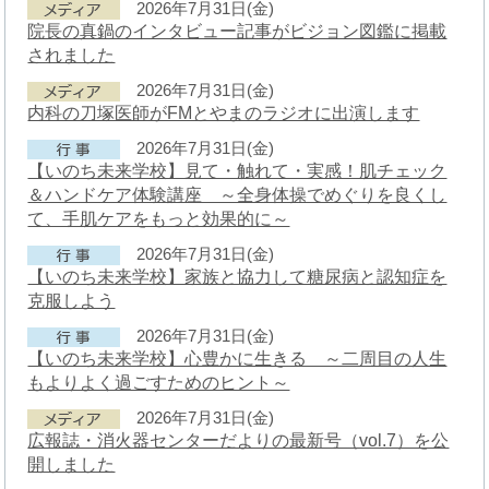
2026年7月31日(金)
院長の真鍋のインタビュー記事がビジョン図鑑に掲載
されました
2026年7月31日(金)
内科の刀塚医師がFMとやまのラジオに出演します
2026年7月31日(金)
【いのち未来学校】見て・触れて・実感！肌チェック
＆ハンドケア体験講座 ～全身体操でめぐりを良くし
て、手肌ケアをもっと効果的に～
2026年7月31日(金)
【いのち未来学校】家族と協力して糖尿病と認知症を
克服しよう
2026年7月31日(金)
【いのち未来学校】心豊かに生きる ～二周目の人生
もよりよく過ごすためのヒント～
2026年7月31日(金)
広報誌・消火器センターだよりの最新号（vol.7）を公
開しました