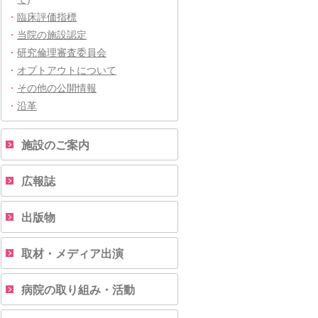
・
臨床評価指標
・
当院の施設認定
・
研究倫理審査委員会
・
オプトアウトについて
・
その他の公開情報
・
沿革
施設のご案内
広報誌
出版物
取材・メディア出演
病院の取り組み・活動