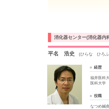
消化器センター(消化器内
平名 浩史
(ひらな ひろふ
経歴
福井医科
医科大学
役職
なつめ鍼