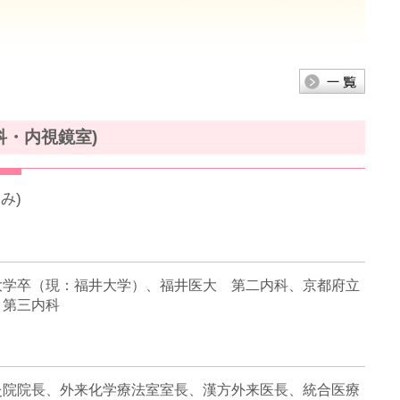
科・内視鏡室)
み)
大学卒（現：福井大学）、福井医大 第二内科、京都府立
 第三内科
灸院院長、外来化学療法室室長、漢方外来医長、統合医療