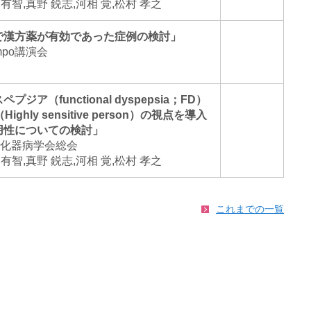
 有智,真野 鋭志,河相 覚,松村 孝之
で漢方薬が有効であった症例の検討」
mpo講演会
ジア（functional dyspepsia；FD）
ghly sensitive person）の視点を導入
用性についての検討」
消化器病学会総会
 有智,真野 鋭志,河相 覚,松村 孝之
これまでの一覧