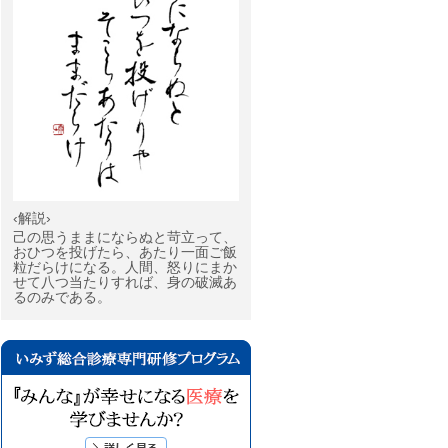
‹解説›
己の思うままにならぬと苛立って、
おひつを投げたら、あたり一面ご飯
粒だらけになる。人間、怒りにまか
せて八つ当たりすれば、身の破滅あ
るのみである。