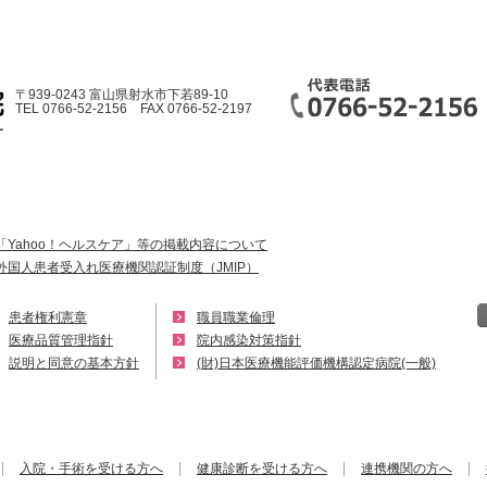
〒939-0243 富山県射水市下若89-10
TEL 0766-52-2156 FAX 0766-52-2197
「Yahoo！ヘルスケア」等の掲載内容について
外国人患者受入れ医療機関認証制度（JMIP）
患者権利憲章
職員職業倫理
医療品質管理指針
院内感染対策指針
説明と同意の基本方針
(財)日本医療機能評価機構認定病院(一般)
入院・手術を受ける方へ
健康診断を受ける方へ
連携機関の方へ