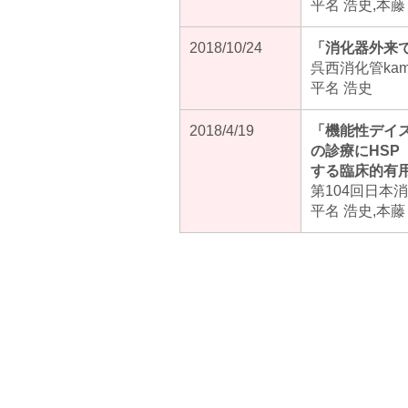
平名 浩史,本藤
2018/10/24
「消化器外来
呉西消化管ka
平名 浩史
2018/4/19
「機能性デイスペプ
の診療にHSP（Hi
する臨床的有
第104回日本
平名 浩史,本藤