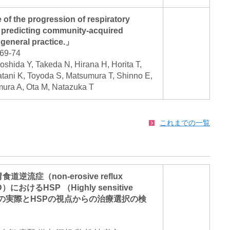
 of the progression of respiratory
 predicting community-acquired
general practice.」
969-74
oshida Y, Takeda N, Hirana H, Horita T,
atani K, Toyoda S, Matsumura T, Shinno E,
ura A, Ota M, Natazuka T
これまでの一覧
逆流症（non-erosive reflux
RD）におけるHSP （Highly sensitive
併存の実際とHSPの視点からの治療選択の検