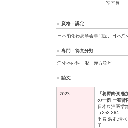
室室長
資格・認定
日本消化器病学会専門医、日本消
専門・得意分野
消化器内科一般、漢方診療
論文
2023
「養腎降濁湯
の一例 ー養
日本東洋医学雑
ｐ353-364
平名 浩史,清水
子