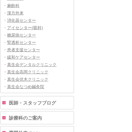
・
麻酔科
・
漢方外来
・
消化器センター
・
アイセンター(眼科)
・
糖尿病センター
・
腎透析センター
・
患者支援センター
・
緩和ケアセンター
・
真生会デンタルクリニック
・
真生会高岡クリニック
・
真生会伏木クリニック
・
真生会なつめ鍼灸院
医師・スタッフブログ
診療科のご案内