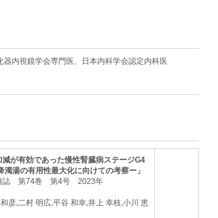
化器内視鏡学会専門医、日本内科学会認定内科医
加減が有効であった慢性腎臓病ステージG4
腎降濁湯の有用性最大化に向けての考察ー」
誌 第74巻 第4号 2023年
 和彦,二村 明広,平谷 和幸,井上 幸枝,小川 恵