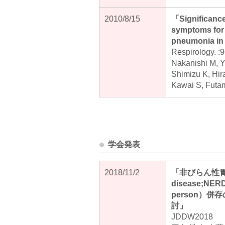
2010/8/15
「Significance
symptoms for
pneumonia in 
Respirology. :
Nakanishi M, Y
Shimizu K, Hir
Kawai S, Futam
学会発表
2018/11/2
「非びらん性胃食道
disease;NE
person）
討」
JDDW2018