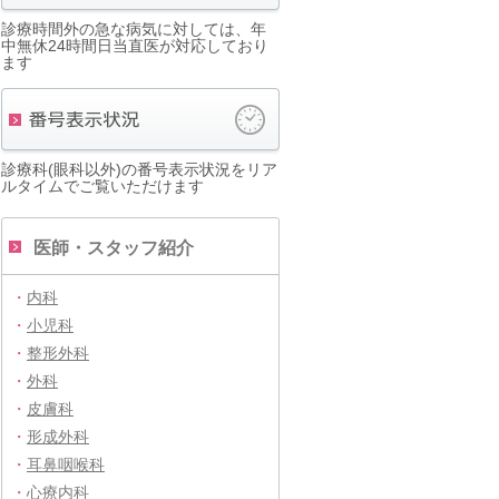
診療時間外の急な病気に対しては、年
中無休24時間日当直医が対応しており
ます
診療科(眼科以外)の番号表示状況をリア
ルタイムでご覧いただけます
医師・スタッフ紹介
・
内科
・
小児科
・
整形外科
・
外科
・
皮膚科
・
形成外科
・
耳鼻咽喉科
・
心療内科