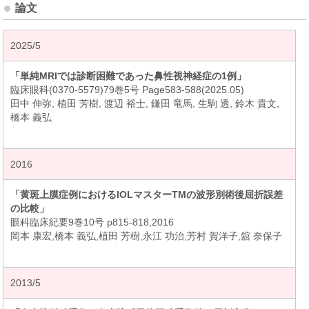
論文
2025/5
「単純MRIでは診断困難であった鼻性視神経症の1例」
臨床眼科(0370-5579)79巻5号 Page583-588(2025.05)
田中 伸弥, 植田 芳樹, 渡辺 裕士, 鎌田 竜馬, 生駒 透, 鈴木 貴文,
橋本 義弘
2016
「黄斑上膜症例におけるIOLマスターTMの波形別術後屈折誤差
の比較」
眼科臨床紀要9巻10号 p815-818,2016
岡本 康宏,橋本 義弘,植田 芳樹,永江 功治,芳村 賀洋子,舘 奈保子
2013/5