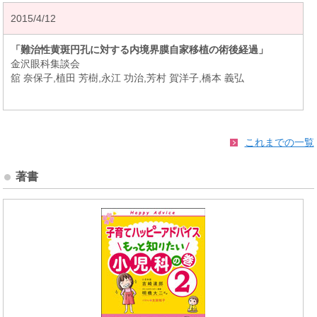
2015/4/12
「難治性黄斑円孔に対する内境界膜自家移植の術後経過」
金沢眼科集談会
舘 奈保子,植田 芳樹,永江 功治,芳村 賀洋子,橋本 義弘
これまでの一覧
著書