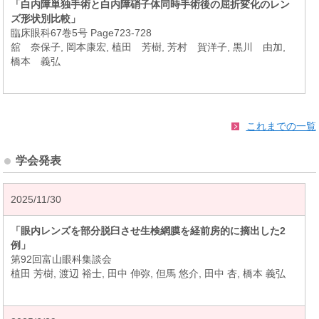
「白内障単独手術と白内障硝子体同時手術後の屈折変化のレン
ズ形状別比較」
臨床眼科67巻5号 Page723-728
舘 奈保子, 岡本康宏, 植田 芳樹, 芳村 賀洋子, 黒川 由加,
橋本 義弘
これまでの一覧
学会発表
2025/11/30
「眼内レンズを部分脱臼させ生検網膜を経前房的に摘出した2
例」
第92回富山眼科集談会
植田 芳樹, 渡辺 裕士, 田中 伸弥, 但馬 悠介, 田中 杏, 橋本 義弘