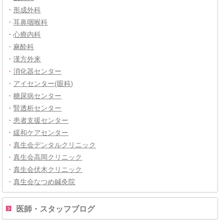
・
形成外科
・
耳鼻咽喉科
・
心療内科
・
麻酔科
・
漢方外来
・
消化器センター
・
アイセンター(眼科)
・
糖尿病センター
・
腎透析センター
・
患者支援センター
・
緩和ケアセンター
・
真生会デンタルクリニック
・
真生会高岡クリニック
・
真生会伏木クリニック
・
真生会なつめ鍼灸院
医師・スタッフブログ