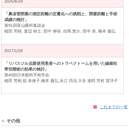
2025/6/29
「鼻涙管閉塞の測定距離の定量化への挑戦と、閉塞距離と手術
成績の検討」
第91回富山眼科集談会
植田 芳樹, 渡辺 裕士, 田中 伸弥, 但馬 悠介, 田中 杏, 橋本 義弘
2017/1/28
「リパスジル点眼使用患者へのトラベクトームを用いた線維柱
帯切開術の効果の検討」
第40回日本眼科手術学会
植田 芳樹,舘 奈保子,橋本 義弘,永江 功治,大谷 達郎,芳村 賀洋子
これまでの一覧
その他