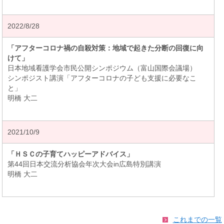
2022/8/28
「アフターコロナ禍の自殺対策：地域で起きた分断の回復に向
けて」
日本地域看護学会市民公開シンポジウム（富山国際会議場）
シンポジスト講演「アフターコロナの子ども支援に必要なこ
と」
明橋 大二
2021/10/9
「ＨＳＣの子育てハッピーアドバイス」
第44回日本交流分析協会年次大会in広島特別講演
明橋 大二
これまでの一覧