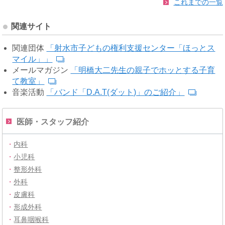
これまでの一覧
関連サイト
関連団体
「射水市子どもの権利支援センター「ほっとス
マイル」」
メールマガジン
「明橋大二先生の親子でホッとする子育
て教室」
音楽活動
「バンド「D.A.T(ダット)」のご紹介」
医師・スタッフ紹介
・
内科
・
小児科
・
整形外科
・
外科
・
皮膚科
・
形成外科
・
耳鼻咽喉科