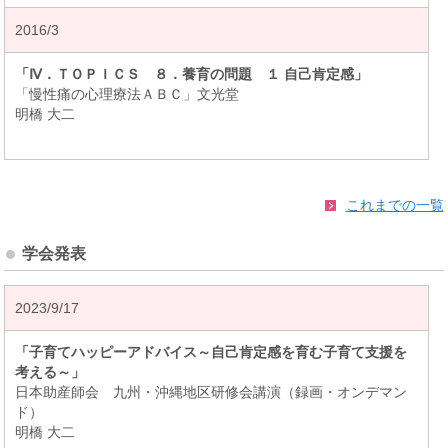
2016/3
「Ⅳ．ＴＯＰＩＣＳ ８．養育の問題 １ 自己肯定感」
「慢性痛の心理療法ＡＢＣ」文光堂
明橋 大二
これまでの一覧
学会発表
2023/9/17
「子育てハッピーアドバイス～自己肯定感を育む子育て支援を
考える～」
日本助産師会 九州・沖縄地区研修会講演（録画・オンデマン
ド）
明橋 大二