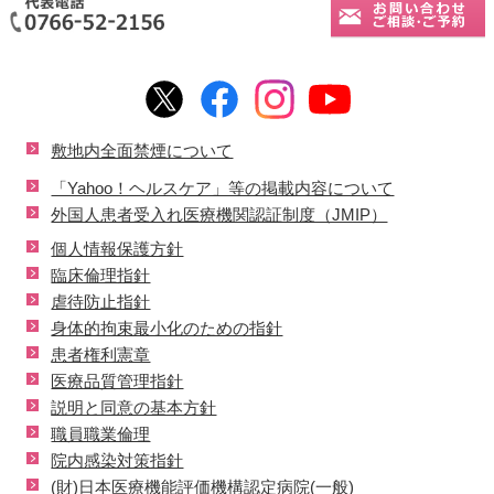
敷地内全面禁煙について
「Yahoo！ヘルスケア」等の掲載内容について
外国人患者受入れ医療機関認証制度（JMIP）
個人情報保護方針
臨床倫理指針
虐待防止指針
身体的拘束最小化のための指針
患者権利憲章
医療品質管理指針
説明と同意の基本方針
職員職業倫理
院内感染対策指針
(財)日本医療機能評価機構認定病院(一般)