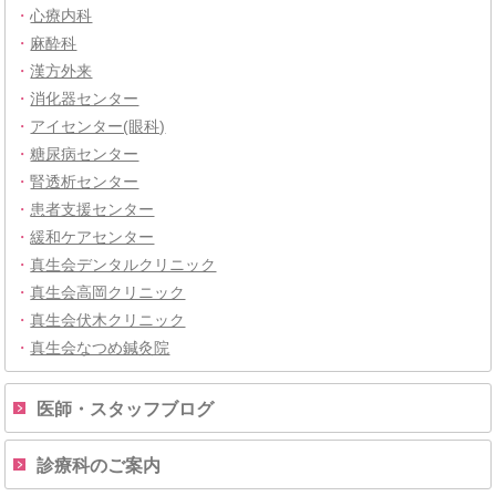
・
心療内科
・
麻酔科
・
漢方外来
・
消化器センター
・
アイセンター(眼科)
・
糖尿病センター
・
腎透析センター
・
患者支援センター
・
緩和ケアセンター
・
真生会デンタルクリニック
・
真生会高岡クリニック
・
真生会伏木クリニック
・
真生会なつめ鍼灸院
医師・スタッフブログ
診療科のご案内