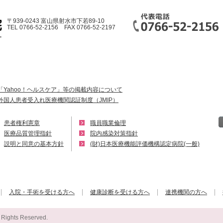
〒939-0243 富山県射水市下若89-10
TEL 0766-52-2156 FAX 0766-52-2197
「Yahoo！ヘルスケア」等の掲載内容について
外国人患者受入れ医療機関認証制度（JMIP）
患者権利憲章
職員職業倫理
医療品質管理指針
院内感染対策指針
説明と同意の基本方針
(財)日本医療機能評価機構認定病院(一般)
入院・手術を受ける方へ
健康診断を受ける方へ
連携機関の方へ
l Rights Reserved.