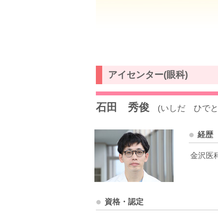
アイセンター(眼科)
石田 秀俊
(いしだ ひでと
経歴
金沢医
資格・認定