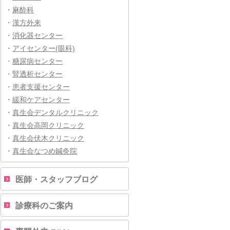
・
麻酔科
・
漢方外来
・
消化器センター
・
アイセンター(眼科)
・
糖尿病センター
・
腎透析センター
・
患者支援センター
・
緩和ケアセンター
・
真生会デンタルクリニック
・
真生会高岡クリニック
・
真生会伏木クリニック
・
真生会なつめ鍼灸院
医師・スタッフブログ
診療科のご案内