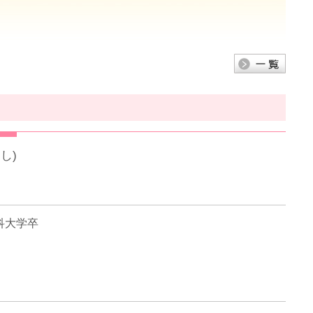
し)
科大学卒