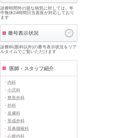
診療時間外の急な病気に対しては、年
中無休24時間日当直医が対応しており
ます
診療科(眼科以外)の番号表示状況をリア
ルタイムでご覧いただけます
医師・スタッフ紹介
・
内科
・
小児科
・
整形外科
・
外科
・
皮膚科
・
形成外科
・
耳鼻咽喉科
・
心療内科