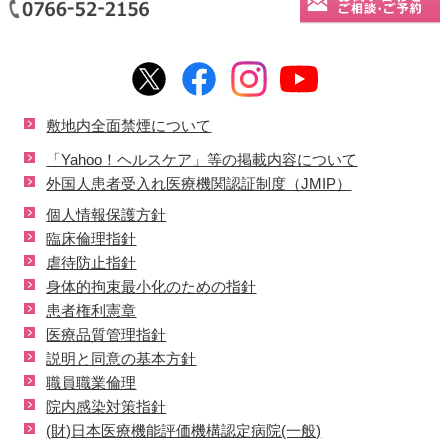
敷地内全面禁煙について
「Yahoo！ヘルスケア」等の掲載内容について
外国人患者受入れ医療機関認証制度（JMIP）
個人情報保護方針
臨床倫理指針
虐待防止指針
身体的拘束最小化のための指針
患者権利憲章
医療品質管理指針
説明と同意の基本方針
職員職業倫理
院内感染対策指針
(財)日本医療機能評価機構認定病院(一般)