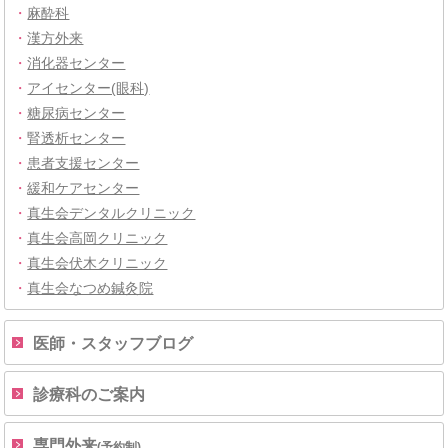
・
麻酔科
・
漢方外来
・
消化器センター
・
アイセンター(眼科)
・
糖尿病センター
・
腎透析センター
・
患者支援センター
・
緩和ケアセンター
・
真生会デンタルクリニック
・
真生会高岡クリニック
・
真生会伏木クリニック
・
真生会なつめ鍼灸院
医師・スタッフブログ
診療科のご案内
専門外来
(予約制)