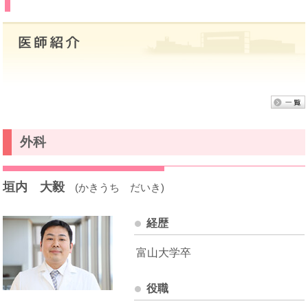
外科
垣内 大毅
(かきうち だいき)
経歴
富山大学卒
役職