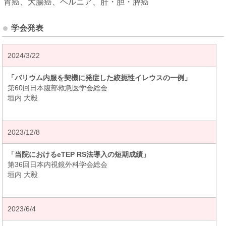
胃癌、大腸癌、ヘルニア、肝・胆・膵癌
学会発表
2024/3/22
「バリウム内服を契機に発症した絞扼性イレウスの一例」
第60回日本腹部救急医学会総会
垣内 大毅
2023/12/8
「当院におけるeTEP RS法導入の短期成績」
第36回日本内視鏡外科学会総会
垣内 大毅
2023/6/4