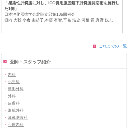
「感染性肝嚢胞に対し、ICG併用腹腔鏡下肝嚢胞開窓術を施行し
た1例」
日本消化器病学会北陸支部第135回例会
垣内 大毅,小倉 由起子,本藤 有智,平名 浩史,河相 覚,真野 鋭志
これまでの一覧
医師・スタッフ紹介
・
内科
・
小児科
・
整形外科
・
外科
・
皮膚科
・
形成外科
・
耳鼻咽喉科
・
心療内科