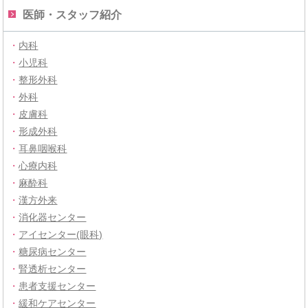
医師・スタッフ紹介
・
内科
・
小児科
・
整形外科
・
外科
・
皮膚科
・
形成外科
・
耳鼻咽喉科
・
心療内科
・
麻酔科
・
漢方外来
・
消化器センター
・
アイセンター(眼科)
・
糖尿病センター
・
腎透析センター
・
患者支援センター
・
緩和ケアセンター