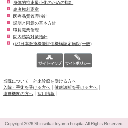
身体的拘束最小化のための指針
患者権利憲章
医療品質管理指針
説明と同意の基本方針
職員職業倫理
院内感染対策指針
(財)日本医療機能評価機構認定病院(一般)
当院について
外来診療を受ける方へ
入院・手術を受ける方へ
健康診断を受ける方へ
連携機関の方へ
採用情報
Copyright
2026 Shinseikai-toyama hospital All Rights Reserved.