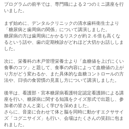
プログラムの前半では、専門職による２つのミニ講座を行
いました。
まず始めに、デンタルクリニックの清水歯科衛生士より
「糖尿病と歯周病の関係」について講演しました。
糖尿病の方は歯周病にかかるリスクが約２.６倍も高くな
るという話や、歯の定期検診がどれほど大切かお話ししま
した。
次に、栄養科の木戸管理栄養士より「血糖値を上げにくい
食事のコツ」と題して、食事の内容によって血糖値の上が
り方がどう変わるか、また具体的な血糖コントロールの方
法や、日頃の食習慣の見直し方について講演しました。
後半は、看護部・宮本糖尿病看護特定認定看護師による講
座を行い、糖尿病に関する知識をクイズ形式で出題し、参
加者の皆さんと楽しく学びを深めました。
さらに、音楽に合わせて体と脳を同時に動かすエクササイ
ズ「コグニサイズ」も行い、会場はたくさんの笑顔に包ま
れました。