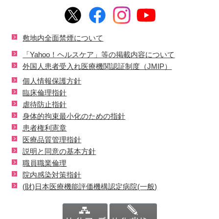
敷地内全面禁煙について
「Yahoo！ヘルスケア」等の掲載内容について
外国人患者受入れ医療機関認証制度（JMIP）
個人情報保護方針
臨床倫理指針
虐待防止指針
身体的拘束最小化のための指針
患者権利憲章
医療品質管理指針
説明と同意の基本方針
職員職業倫理
院内感染対策指針
(財)日本医療機能評価機構認定病院(一般)