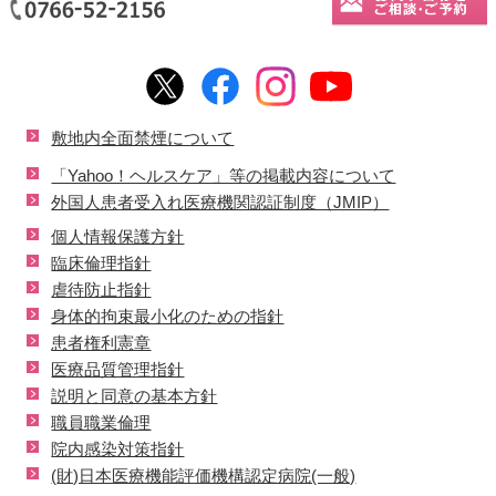
敷地内全面禁煙について
「Yahoo！ヘルスケア」等の掲載内容について
外国人患者受入れ医療機関認証制度（JMIP）
個人情報保護方針
臨床倫理指針
虐待防止指針
身体的拘束最小化のための指針
患者権利憲章
医療品質管理指針
説明と同意の基本方針
職員職業倫理
院内感染対策指針
(財)日本医療機能評価機構認定病院(一般)