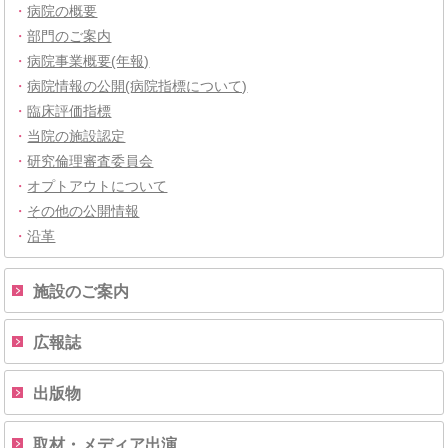
・
病院の概要
・
部門のご案内
・
病院事業概要(年報)
・
病院情報の公開(病院指標について)
・
臨床評価指標
・
当院の施設認定
・
研究倫理審査委員会
・
オプトアウトについて
・
その他の公開情報
・
沿革
施設のご案内
広報誌
出版物
取材・メディア出演