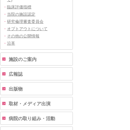
・
臨床評価指標
・
当院の施設認定
・
研究倫理審査委員会
・
オプトアウトについて
・
その他の公開情報
・
沿革
施設のご案内
広報誌
出版物
取材・メディア出演
病院の取り組み・活動