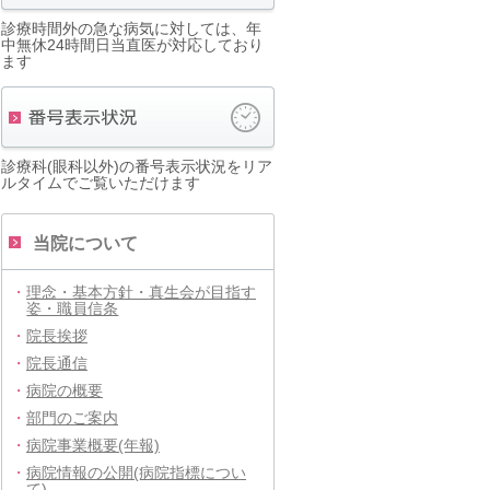
診療時間外の急な病気に対しては、年
中無休24時間日当直医が対応しており
ます
診療科(眼科以外)の番号表示状況をリア
ルタイムでご覧いただけます
当院について
・
理念・基本方針・真生会が目指す
姿・職員信条
・
院長挨拶
・
院長通信
・
病院の概要
・
部門のご案内
・
病院事業概要(年報)
・
病院情報の公開(病院指標につい
て)