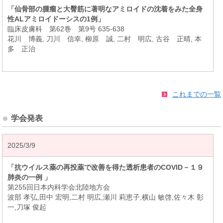
「仙骨部の腫瘤と大臀筋に著明なアミロイドの沈着をみた全身
性ALアミロイドーシスの1例」
臨床皮膚科 第62巻 第9号 635-638
花川 博義, 刀川 信幸, 柳原 誠, 二村 明広, 古谷 正晴, 本
多 正治
これまでの一覧
学会発表
2025/3/9
「抗ウイルス薬の再投薬で改善を得た透析患者のCOVID－１９
肺炎の一例 」
第255回日本内科学会北陸地方会
波部 孝弘,田中 宏明,二村 明広,瀬川 莉恵子,横山 敏啓,佐々木 彰
一,刀塚 俊起