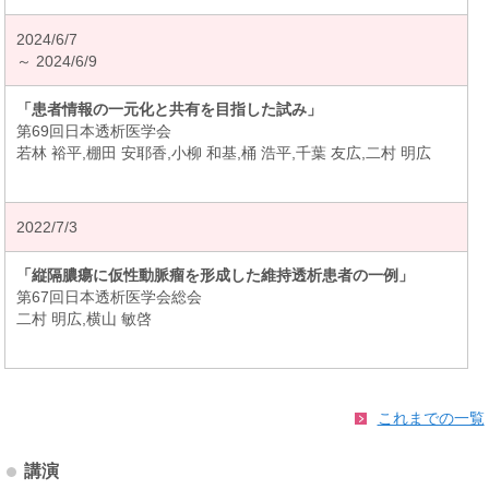
2024/6/7
～ 2024/6/9
「患者情報の一元化と共有を目指した試み」
第69回日本透析医学会
若林 裕平,棚田 安耶香,小柳 和基,桶 浩平,千葉 友広,二村 明広
2022/7/3
「縦隔膿瘍に仮性動脈瘤を形成した維持透析患者の一例」
第67回日本透析医学会総会
二村 明広,横山 敏啓
これまでの一覧
講演