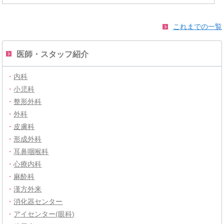
これまでの一覧
医師・スタッフ紹介
・
内科
・
小児科
・
整形外科
・
外科
・
皮膚科
・
形成外科
・
耳鼻咽喉科
・
心療内科
・
麻酔科
・
漢方外来
・
消化器センター
・
アイセンター(眼科)