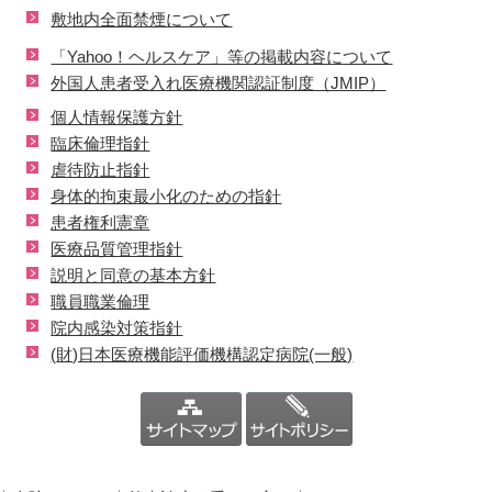
敷地内全面禁煙について
「Yahoo！ヘルスケア」等の掲載内容について
外国人患者受入れ医療機関認証制度（JMIP）
個人情報保護方針
臨床倫理指針
虐待防止指針
身体的拘束最小化のための指針
患者権利憲章
医療品質管理指針
説明と同意の基本方針
職員職業倫理
院内感染対策指針
(財)日本医療機能評価機構認定病院(一般)