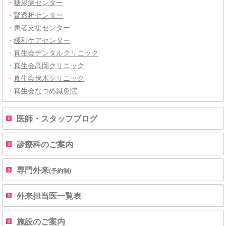
・
糖尿病センター
・
腎透析センター
・
患者支援センター
・
緩和ケアセンター
・
真生会デンタルクリニック
・
真生会高岡クリニック
・
真生会伏木クリニック
・
真生会なつめ鍼灸院
医師・スタッフブログ
診療科のご案内
専門外来
(予約制)
外来担当医一覧表
施設のご案内