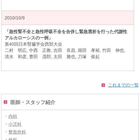
2010/10/9
「急性腎不全と急性呼吸不全を合併し緊急透析を行った代謝性
アルカローシスの一例」
第40回日本腎臓学会西部大会
二村 明広, 中西 正教, 吉田 良昌, 堀田 孝裕, 竹田 伸也,
清水 和彦, 豊田 茂郎, 太田 雅也, 刀塚 俊起
これまでの一覧
医師・スタッフ紹介
・
内科
・
小児科
・
整形外科
・
外科