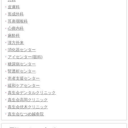
・
皮膚科
・
形成外科
・
耳鼻咽喉科
・
心療内科
・
麻酔科
・
漢方外来
・
消化器センター
・
アイセンター(眼科)
・
糖尿病センター
・
腎透析センター
・
患者支援センター
・
緩和ケアセンター
・
真生会デンタルクリニック
・
真生会高岡クリニック
・
真生会伏木クリニック
・
真生会なつめ鍼灸院