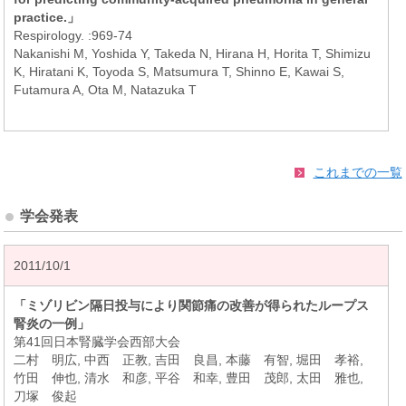
practice.」
Respirology. :969-74
Nakanishi M, Yoshida Y, Takeda N, Hirana H, Horita T, Shimizu
K, Hiratani K, Toyoda S, Matsumura T, Shinno E, Kawai S,
Futamura A, Ota M, Natazuka T
これまでの一覧
学会発表
2011/10/1
「ミゾリビン隔日投与により関節痛の改善が得られたループス
腎炎の一例」
第41回日本腎臓学会西部大会
二村 明広, 中西 正教, 吉田 良昌, 本藤 有智, 堀田 孝裕,
竹田 伸也, 清水 和彦, 平谷 和幸, 豊田 茂郎, 太田 雅也,
刀塚 俊起